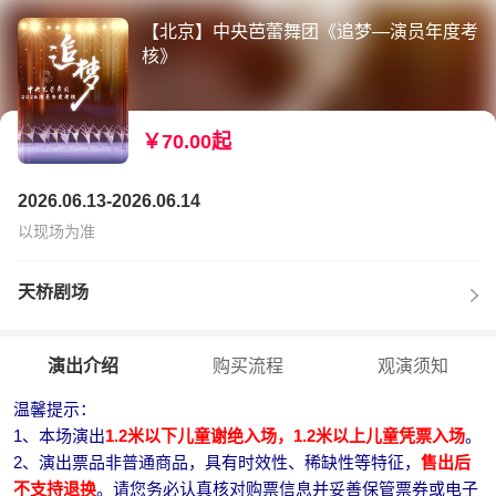
【北京】中央芭蕾舞团《追梦—演员年度考
核》
￥70.00起
2026.06.13-2026.06.14
以现场为准
天桥剧场
演出介绍
购买流程
观演须知
温馨提示：
1、本场演出
1.2米以下儿童谢绝入场，1.2米以上儿童凭票入场
。
2、演出票品非普通商品，具有时效性、稀缺性等特征，
售出后
不支持退换
。请您务必认真核对购票信息并妥善保管票券或电子