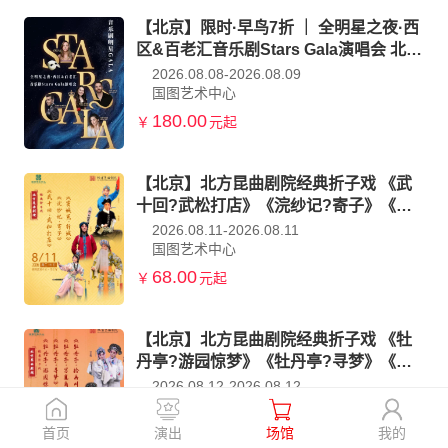
【北京】限时·早鸟7折 ｜ 全明星之夜·西
区&百老汇音乐剧Stars Gala演唱会 北京
站
2026.08.08-2026.08.09
国图艺术中心
180.00
￥
元起
【北京】北方昆曲剧院经典折子戏 《武
十回?武松打店》《浣纱记?寄子》《窦
娥冤?斩娥》
2026.08.11-2026.08.11
国图艺术中心
68.00
￥
元起
【北京】北方昆曲剧院经典折子戏 《牡
丹亭?游园惊梦》《牡丹亭?寻梦》《牡
丹亭?写真离魂》《牡丹亭?拾画叫画》
2026.08.12-2026.08.12
国图艺术中心
68.00
首页
演出
场馆
我的
￥
元起