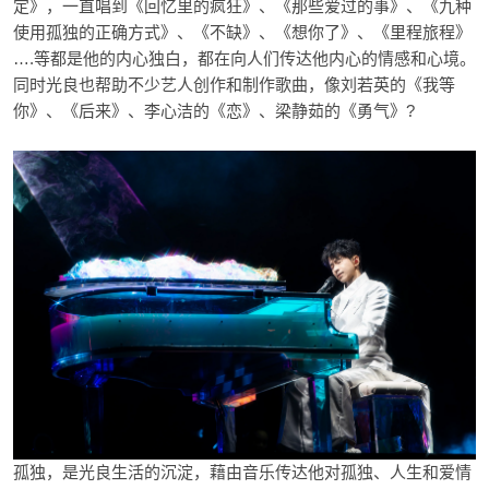
定》，一直唱到《回忆里的疯狂》、《那些爱过的事》、《九种
使用孤独的正确方式》、《不缺》、《想你了》、《里程旅程》
….等都是他的内心独白，都在向人们传达他内心的情感和心境。
同时光良也帮助不少艺人创作和制作歌曲，像刘若英的《我等
你》、《后来》、李心洁的《恋》、梁静茹的《勇气》?
孤独，是光良生活的沉淀，藉由音乐传达他对孤独、人生和爱情