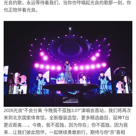
光良的歌，永远等待着我们，当你也哼唱起光良的歌那一刻，你
也正陪伴着光良。
2026光良“不会分离·今晚我不孤独3.0?”演唱会首站，我们将再次
来到北京国家体育馆，全新服装造型、更多精选曲目、延伸T台
更近距离….，今晚，我不孤独，因为你在；你不孤独，因为我
来…让我们彼此陪伴，一起继续勇敢前行，期待与你“京”喜相