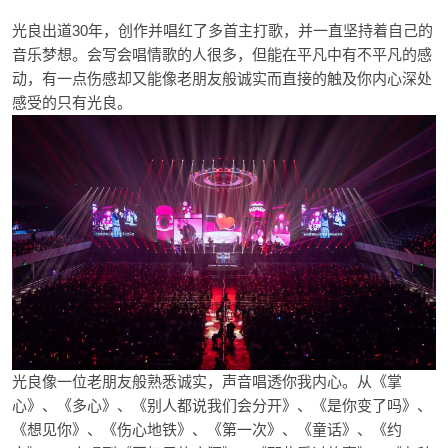
光良出道30年，创作并唱红了多首主打歌，并一直坚持着自己的
音乐梦想。会写会唱情歌的人很多，但能在平凡中有不平凡的感
动，有一点伤感却又能像老朋友般诚实而直接的触及你内心深处
感受的只有光良。
光良像一位老朋友般熟悉诚实，声音唱透你我内心。从《掌
心》、《多心》、《别人都说我们会分开》、《是你变了吗》、
《想见你》、《伤心地铁》、《第一次》、《童话》、《约