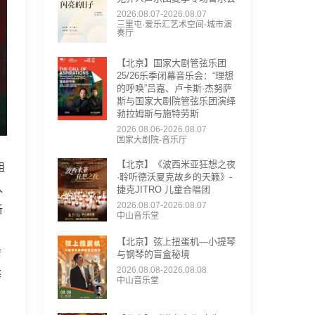
2026.08.07-2026.08.07
三里屯·爱乐汇艺术空间-城市演
奏厅
【北京】国家大剧管弦乐团
25/26乐季闭幕音乐会：“理想
的呼唤”吕嘉、卢卡斯·杰努萨
斯与国家大剧院管弦乐团演绎
勃拉姆斯与施特劳斯
2026.08.06-2026.08.07
国家大剧院-音乐厅
【北京】《波西米亚狂想之夜
组
·聆听德沃夏克故乡的天籁》-
入
捷克JITRO 儿童合唱团
2026.08.07-2026.08.07
新
中山音乐堂
【北京】弦上扭蛋机—小提琴
会
与钢琴的盲盒秘境
2026.08.08-2026.08.08
建
中山音乐堂
，