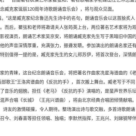
念臧克家诞辰120周年诗歌朗诵音乐会》，将与观众见面。
着。”这是臧克家纪念鲁迅先生诗中的名句，朗诵音乐会以这首脍炙人
。而后，瞿弦和老师将邀请夫人张筠英上台，两位著名艺术家将为
影视演员，朗诵艺术家吴京安，将朗诵臧克家先生写于黑暗旧中国
他的声音深情厚重，充满张力，振聋发聩。参加演出的朗诵名家还
特别值得一提的是，臧克家先生的女儿郑苏伊，将首次登台，深情
家的青睐，这台纪念朗诵音乐会，将把著名作曲家冼星海谱曲的《
西部歌王”王洛宾谱曲的《反抗的手》，首次搬上舞台。臧老写于不同
了音乐的翅膀。担任《老马》《反抗的手》演唱的，是蜚声世界乐
混声合唱《长城》（王兆兴谱曲），将由北京经典合唱团倾情献唱
众、诗友的激情碰撞，令人期待。整场演出诗与歌交融，多首诗歌朗诵
召今、刘春喜等担任领唱、独唱；李默然指挥，王兆兴、刘娣钢琴