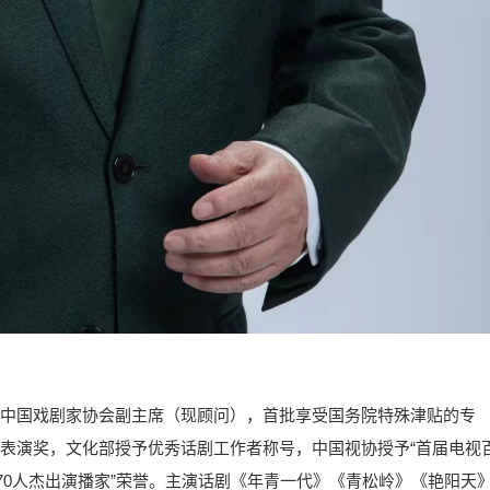
中国戏剧家协会副主席（现顾问），首批享受国务院特殊津贴的专
表演奖，文化部授予优秀话剧工作者称号，中国视协授予“首届电视
0年70人杰出演播家”荣誉。主演话剧《年青一代》《青松岭》《艳阳天