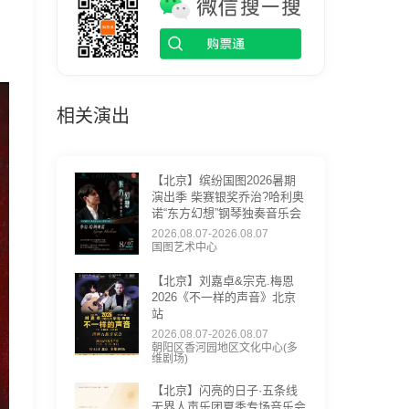
相关演出
【北京】缤纷国图2026暑期
演出季 柴赛银奖乔治?哈利奥
诺“东方幻想”钢琴独奏音乐会
2026.08.07-2026.08.07
国图艺术中心
【北京】刘嘉卓&宗克.梅恩
2026《不一样的声音》北京
站
2026.08.07-2026.08.07
朝阳区香河园地区文化中心(多
维剧场)
【北京】闪亮的日子·五条线
无界人声乐团夏季专场音乐会