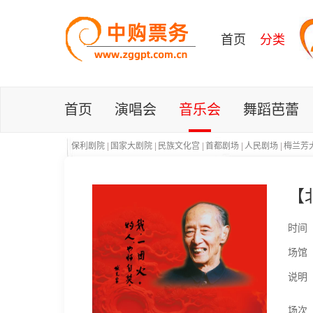
首页
分类
首页
演唱会
音乐会
舞蹈芭蕾
保利剧院
|
国家大剧院
|
民族文化宫
|
首都剧场
|
人民剧场
|
梅兰芳
【
时间
场馆
说明
场次