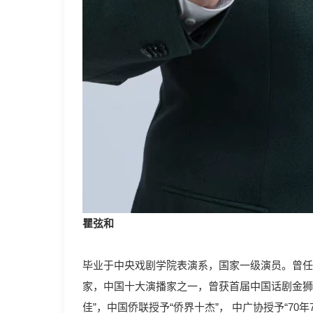
瞿弦和
毕业于中央戏剧学院表演系，国家一级演员。曾任
家，中国十大演播家之一，曾获首届中国话剧金狮
佳”，中国侨联授予“侨界十杰”， 中广协授予“7