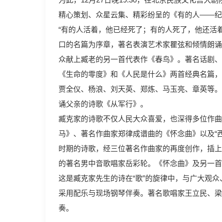
精心策划、众星云集、精彩纷呈的《有的人——纪
“有的人活着，他已经死了；有的人死了，他还活
口的名篇为序章，著名表演艺术家瞿弦和倾情朗诵
众献上臧老的另一首代表作《春鸟》。著名话剧、
《生命的零度》和《人民是什么》两首经典名篇，
贾全仪、杨浪、刘天英、郑炼、马玉亮、章英等。
诵父亲的诗歌《从军行》。
臧克家的诗歌不仅人民大众喜爱，也深得多位作曲
马》、著名作曲家郑律成谱曲的《怀念曲》以及“
时期的诗歌，经三位著名作曲家的再度创作，插上
的著名男中音歌唱家岳彩轮。《怀念曲》及另一首
这是臧克家先生的诗在“歌”的旋律中，与广大观
采用配乐与现场钢琴伴奏。著名歌唱家王立民、梁
奏。