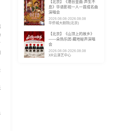
【北京】《港台金曲·声生不
息》华语影视一人一首成名曲
演唱会
2026.08.08-2026.08.08
华侨城大剧院(北京)
观
【北京】《山顶上的故乡》
的
——朵热乐团·藏地秘声演唱
有
会
2026.08.08-2026.08.08
朗
XR云演艺中心
老
坛
。
伴