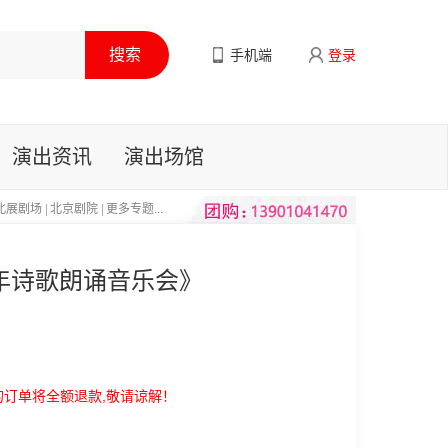
手机端
登录
演出资讯
演出场馆
北展剧场
|
北京剧院
|
更多专题...
年诗歌朗诵音乐会》
的订单将全额退款,敬请谅解！