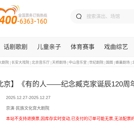
话剧歌剧
儿童亲子
体育赛事
戏曲综艺
大剧院
|
长安大戏院
|
北京音乐厅
|
天桥剧场
|
中山音乐堂
|
世纪剧院
|
国图
|
蜂巢剧场
|
北京】《有的人——纪念臧克家诞辰120周
2025.12.27-2025.12.27
京演·民族文化宫大剧院
本站不支持退换票,因库存实时变动,已支付的订单可能无票,无法配票