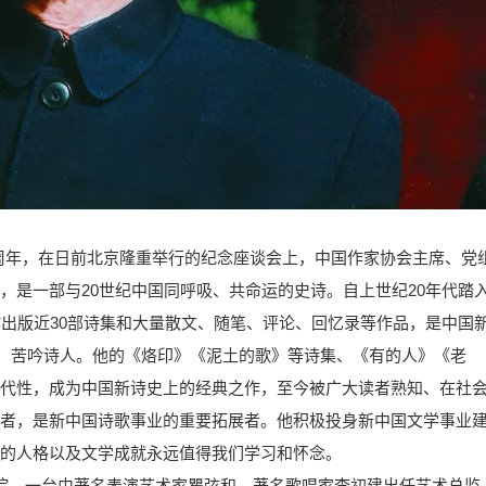
120周年，在日前北京隆重举行的纪念座谈会上，中国作家协会主席、党
，是一部与20世纪中国同呼吸、共命运的史诗。自上世纪20年代踏
作出版近30部诗集和大量散文、随笔、评论、回忆录等作品，是中国
”、苦吟诗人。他的《烙印》《泥土的歌》等诗集、《有的人》《老
代性，成为中国新诗史上的经典之作，至今被广大读者熟知、在社
者，是新中国诗歌事业的重要拓展者。他积极投身新中国文学事业
的人格以及文学成就永远值得我们学习和怀念。
宫大剧院，一台由著名表演艺术家瞿弦和、著名歌唱家李初建出任艺术总监