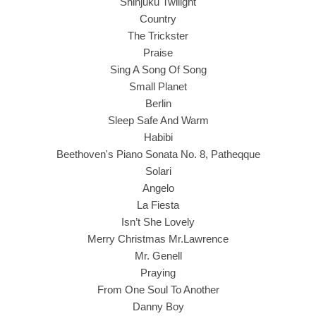
Shinjuku Twilight
Country
The Trickster
Praise
Sing A Song Of Song
Small Planet
Berlin
Sleep Safe And Warm
Habibi
Beethoven's Piano Sonata No. 8, Patheqque
Solari
Angelo
La Fiesta
Isn’t She Lovely
Merry Christmas Mr.Lawrence
Mr. Genell
Praying
From One Soul To Another
Danny Boy