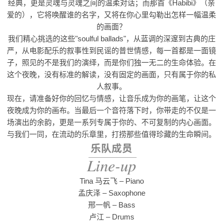
经典，更是灵魂与灵魂之间的温柔对话；而那首《Habibi》（亲
爱的），它将唤醒谁的名字，又将在你心里勾勒出怎样一幅温柔
的画面？
我们精心挑选的这些"soulful ballads"，从蓝调的深邃到古典的庄
严，从电影配乐的叙事性到民谣的普世情感，每一首都是一面镜
子，照见的不是我们的演绎，而是你们独一无二的生命体验。在
这个夜晚，没有标准的解读，没有固定的画面，只有属于你的私
人叙事。
现在，请准备好你的回忆与情感，让音乐成为你的画笔，让这个
夜晚成为你的画布。当最后一个音符落下时，你带走的不仅是一
场演出的余韵，更是一系列专属于你的、不可复制的内心画面。
与我们一同，在流动的乐章里，打捞那些值得珍藏的生命瞬间。
Tina 马云飞 – Piano
孟庆泽 – Saxophone
邢一帆 – Bass
卢江 – Drums