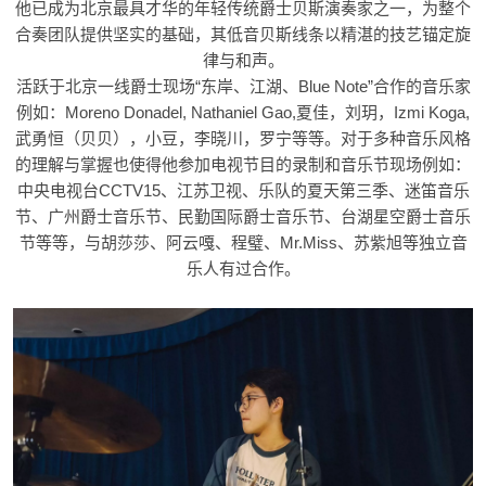
他已成为北京最具才华的年轻传统爵士贝斯演奏家之一，为整个
合奏团队提供坚实的基础，其低音贝斯线条以精湛的技艺锚定旋
律与和声。
活跃于北京一线爵士现场“东岸、江湖、Blue Note”合作的音乐家
例如：Moreno Donadel, Nathaniel Gao,夏佳，刘玥，Izmi Koga,
武勇恒（贝贝），小豆，李晓川，罗宁等等。对于多种音乐风格
的理解与掌握也使得他参加电视节目的录制和音乐节现场例如：
中央电视台CCTV15、江苏卫视、乐队的夏天第三季、迷笛音乐
节、广州爵士音乐节、民勤国际爵士音乐节、台湖星空爵士音乐
节等等，与胡莎莎、阿云嘎、程璧、Mr.Miss、苏紫旭等独立音
乐人有过合作。