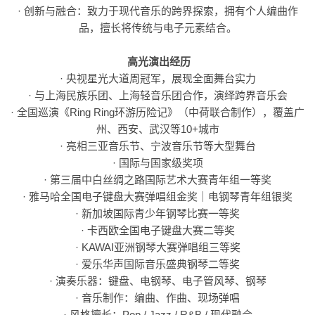
· 创新与融合：致力于现代音乐的跨界探索，拥有个人编曲作
品，擅长将传统与电子元素结合。
高光演出经历
· 央视星光大道周冠军，展现全面舞台实力
· 与上海民族乐团、上海轻音乐团合作，演绎跨界音乐会
· 全国巡演《Ring Ring环游历险记》（中荷联合制作），覆盖广
州、西安、武汉等10+城市
· 亮相三亚音乐节、宁波音乐节等大型舞台
· 国际与国家级奖项
· 第三届中白丝绸之路国际艺术大赛青年组一等奖
· 雅马哈全国电子键盘大赛弹唱组金奖｜电钢琴青年组银奖
· 新加坡国际青少年钢琴比赛一等奖
· 卡西欧全国电子键盘大赛二等奖
· KAWAI亚洲钢琴大赛弹唱组三等奖
· 爱乐华声国际音乐盛典钢琴二等奖
· 演奏乐器：键盘、电钢琴、电子管风琴、钢琴
· 音乐制作：编曲、作曲、现场弹唱
· 风格擅长：Pop / Jazz / R&B / 现代融合