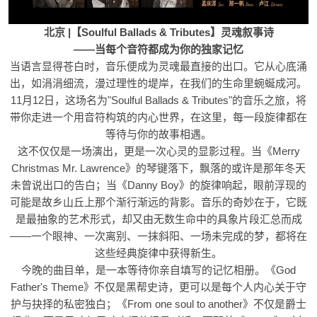
北京 |【Soulful Ballads & Tributes】灵魂叙事诗
——当每个音符都成为你的独家记忆
当语言显得苍白时，音乐便成为灵魂最直接的出口。它从心底涌
出，如涓涓细流，漫过理性的堤岸，在我们的生命里蜿蜒成河。
11月12日，这场名为"Soulful Ballads & Tributes"的音乐之旅，将
带你走进一个用音符构筑的内心世界，在这里，每一段旋律都在
等待与你的故事相遇。
这不仅仅是一场演出，更是一次心灵的显影过程。当《Merry
Christmas Mr. Lawrence》的琴键落下，飘落的或许是那年冬天
未曾说出口的告白；当《Danny Boy》的旋律响起，眼前浮现的
可能是故乡山丘上那个渐行渐远的背影。音乐的奇妙在于，它既
是最抽象的艺术形式，却又由无数生命中的具象片段汇总而成
——一个眼神、一次离别、一抹斜阳、一场未完成的梦，都将在
这些经典旋律中获得新生。
今晚的曲目单，是一本等待你亲自填写的记忆相册。《God
Father's Theme》不仅是黑帮史诗，更可以是每个人内心关于守
护与抉择的私密独白；《From one soul to another》不仅是爵士