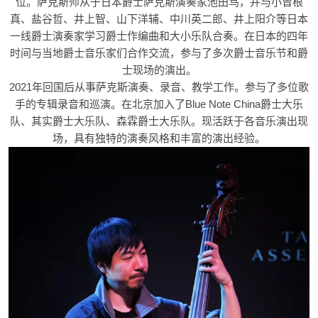
位。萨克斯师从于日本爵士萨克斯演奏家池田笃，并与小曾根
真、盐谷哲、井上智、山下洋辅、中川英二郎、井上阳介等日本
一线爵士演奏家学习爵士作编曲和大小乐队合奏。在日本的四年
时间与当地爵士音乐家们合作交流，参与了多次爵士音乐节和爵
士现场的演出。
2021年回国后从事萨克斯演奏、录音、教学工作。参与了多位歌
手的专辑录音和巡演。在北京加入了Blue Note China爵士大乐
队、其实爵士大乐队、森霖爵士大乐队。现活跃于各音乐演出现
场，具有独特的演奏风格和丰富的演出经验。