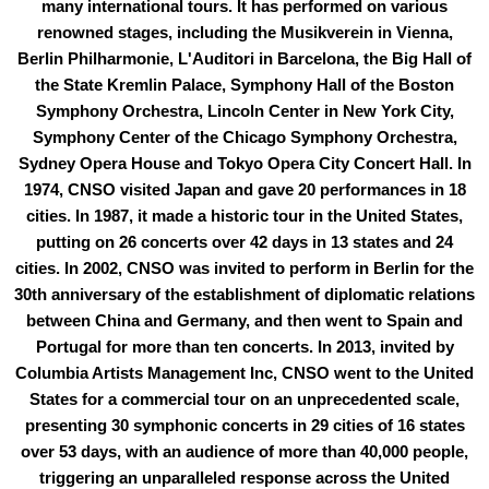
many international tours. It has performed on various
renowned stages, including the Musikverein in Vienna,
Berlin Philharmonie, L'Auditori in Barcelona, the Big Hall of
the State Kremlin Palace, Symphony Hall of the Boston
Symphony Orchestra, Lincoln Center in New York City,
Symphony Center of the Chicago Symphony Orchestra,
Sydney Opera House and Tokyo Opera City Concert Hall. In
1974, CNSO visited Japan and gave 20 performances in 18
cities. In 1987, it made a historic tour in the United States,
putting on 26 concerts over 42 days in 13 states and 24
cities. In 2002, CNSO was invited to perform in Berlin for the
30th anniversary of the establishment of diplomatic relations
between China and Germany, and then went to Spain and
Portugal for more than ten concerts. In 2013, invited by
Columbia Artists Management Inc, CNSO went to the United
States for a commercial tour on an unprecedented scale,
presenting 30 symphonic concerts in 29 cities of 16 states
over 53 days, with an audience of more than 40,000 people,
triggering an unparalleled response across the United