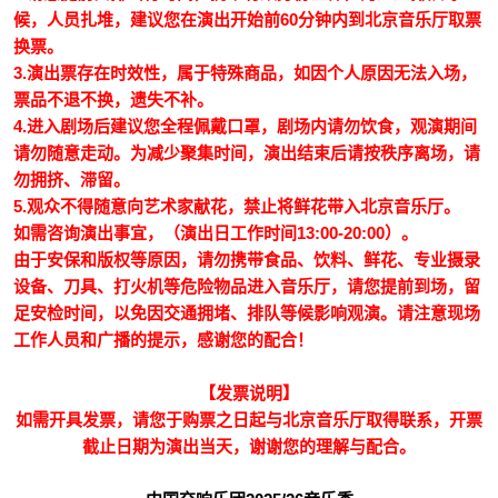
候，人员扎堆，建议您在演出开始前60分钟内到北京音乐厅取票
换票。
3.演出票存在时效性，属于特殊商品，如因个人原因无法入场，
票品不退不换，遗失不补。
4.
进入剧场后建议您全程佩戴口罩
，剧场内请勿饮食，观演期间
请勿随意走动。为减少聚集时间，演出结束后请按秩序离场，请
勿拥挤、滞留。
5.观众不得随意向艺术家献花，禁止将鲜花带入北京音乐厅。
如需咨询演出事宜，（演出日工作时间13:00-20:00）。
由于安保和版权等原因，请勿携带食品、饮料、鲜花、专业摄录
设备、刀具、打火机等危险物品进入音乐厅，请您提前到场，留
足安检时间，以免因交通拥堵、排队等候影响观演。请注意现场
工作人员和广播的提示，感谢您的配合！
【发票说明】
如需开具发票，请您于购票之日起与北京音乐厅取得联系，开票
截止日期为演出当天，谢谢您的理解与配合。