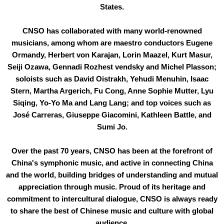
States.
CNSO has collaborated with many world-renowned
musicians, among whom are maestro conductors Eugene
Ormandy, Herbert von Karajan, Lorin Maazel, Kurt Masur,
Seiji Ozawa, Gennadi Rozhest vendsky and Michel Plasson;
soloists such as David Oistrakh, Yehudi Menuhin, Isaac
Stern, Martha Argerich, Fu Cong, Anne Sophie Mutter, Lyu
Siqing, Yo-Yo Ma and Lang Lang; and top voices such as
José Carreras, Giuseppe Giacomini, Kathleen Battle, and
Sumi Jo.
Over the past 70 years, CNSO has been at the forefront of
China's symphonic music, and active in connecting China
and the world, building bridges of understanding and mutual
appreciation through music. Proud of its heritage and
commitment to intercultural dialogue, CNSO is always ready
to share the best of Chinese music and culture with global
audience.