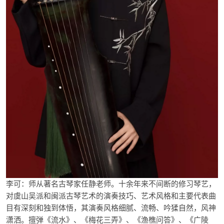
李可：师从著名古琴家任静老师。十余年来不间断的修习琴艺，
对虞山吴派和闽派古琴艺术的演奏技巧、艺术风格和主要代表曲
目有深刻和独到体悟，其演奏风格细腻、流畅、吟猱自然，风神
潇洒。擅弹《流水》、《梅花三弄》、《渔樵问答》、《广陵