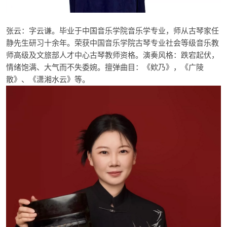
张云：
字云谦
。
毕业于中国音乐学院音乐学专业，师从古琴家任
静先生研习十余年。荣获中国音乐学院古琴专业社会等级音乐教
师高级及文旅部人才中心古琴教师资格
。
演奏风格：跌宕起伏，
情绪饱满、大气而不失委婉。
擅弹曲目：《欸乃》，《广陵
散》、《潇湘水云》等。