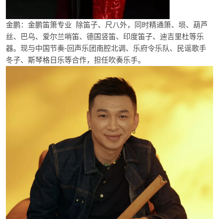
金鹏：金鹏笛箫专业 除笛子、尺八外，同时精通箫、埙、葫芦
丝、巴乌、爱尔兰哨笛、德国竖笛、印度笛子、迪吉里杜等乐
器。现与中国节奏-回声乐团南腔北调、乐府令乐队、民谣歌手
冬子、斯琴格日乐等合作，担任吹奏乐手。