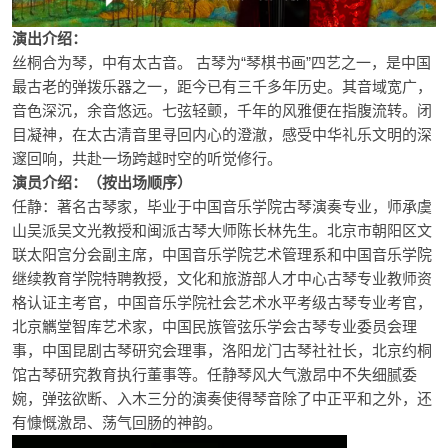
演出介绍：
丝桐合为琴，中有太古音。
古琴为“琴棋书画”四艺之一，是中国
最古老的弹拨乐器之一，距今已有三千多年历史。其音域宽广，
音色深沉，余音悠远。
七弦轻颤，千年的风雅便在指腹流转。
闭
目凝神，在太古清音里寻回内心的澄澈，感受中华礼乐文明的深
邃回响
，
共赴一场跨越时空的听觉修行。
演员介绍：（按出场顺序）
任静
：
著名古琴家，毕业于中国音乐学院古琴演奏专业，师承虞
山吴派吴文光教授和闽派古琴大师陈长林先生。北京市朝阳区文
联太阳宫分会副主席，中国音乐学院艺术管理系和中国音乐学院
继续教育学院特聘教授，文化和旅游部人才中心古琴专业教师资
格认证主考官，中国音乐学院社会艺术水平考级古琴专业考官，
北京觽堂智库艺术家，中国民族管弦乐学会古琴专业委员会理
事，中国昆剧古琴研究会理事，洛阳龙门古琴社社长，北京约桐
馆古琴研究教育执行董事等。任静琴风大气激昂中不失细腻委
婉，弹弦欲断、入木三分的演奏使得琴音除了中正平和之外，还
有慷慨激昂、荡气回肠的神韵。