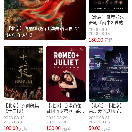
【北京】俄罗斯水
舞剧《雨中2:爱的宣
言》
【北京】佟丽娅领衔主演舞蹈诗剧《在
2026.08.14-
2026.08.15
远方·在这里》
180.00
元起
【北京】原创舞集
【北京】香港芭蕾
【北京】【北京】
《十三段》
舞团《罗密欧+茱丽
雷动天下剧场呈现 |
叶》
三段回声·国际舞蹈
2026.08.15-
2026.08.29-
2026.08.31-
盛宴
2026.08.16
2026.08.30
2026.09.05
100.00
100.00
50.00
元起
元起
元起