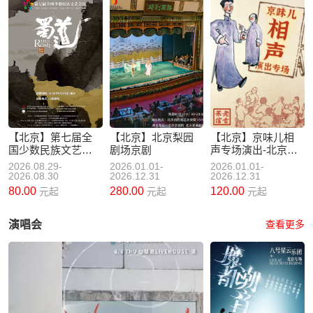
【北京】第七届全
【北京】北京梨园
【北京】京味儿相
国少数民族文艺会
剧场京剧
声专场演出-北京老
演 舞蹈诗《蜀道》
舍茶馆
2026.08.29-
2026.01.01-
2026.01.01-
2026.08.30
2026.12.31
2026.12.31
80.00
280.00
120.00
元起
元起
元起
演唱会
查看更多