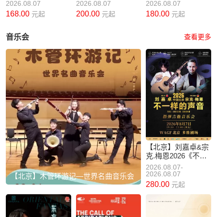
乐巡演 北京站
融合藏戏世界音乐
2026.08.07
2026.08.07
2026.08.07
氛围电子
168.00
200.00
180.00
元起
元起
元起
音乐会
查看更多
【北京】刘嘉卓&宗
克.梅恩2026《不一
样的声音》北京站
2026.08.07-
2026.08.07
【北京】木管环游记—世界名曲音乐会
280.00
元起