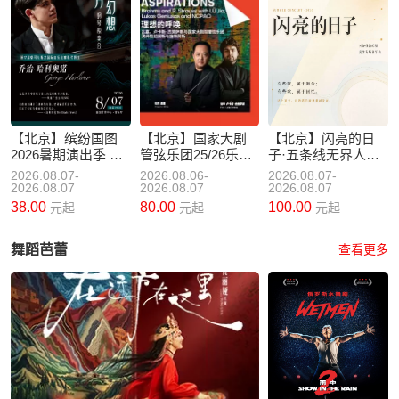
【北京】缤纷国图
【北京】国家大剧
【北京】闪亮的日
2026暑期演出季 柴
管弦乐团25/26乐季
子·五条线无界人声
赛银奖乔治?哈利奥
闭幕音乐会：“理想
乐团夏季专场音乐
2026.08.07-
2026.08.06-
2026.08.07-
诺“东方幻想”钢琴独
的呼唤”吕嘉、卢卡
会
2026.08.07
2026.08.07
2026.08.07
奏音乐会
斯·杰努萨斯与国家
38.00
80.00
100.00
元起
元起
元起
大剧院管弦乐团演
绎勃拉姆斯与施特
舞蹈芭蕾
查看更多
劳斯