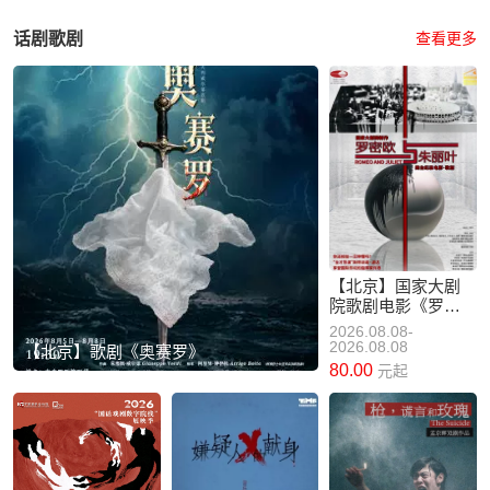
话剧歌剧
查看更多
【北京】国家大剧
院歌剧电影《罗密
欧与朱丽叶》放映
2026.08.08-
2026.08.08
【北京】歌剧《奥赛罗》
80.00
元起