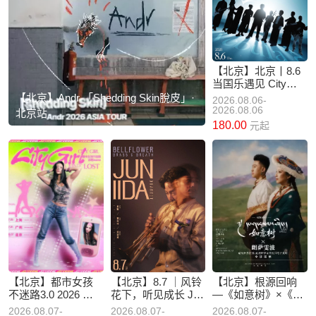
【北京】北京丨8.6
当国乐遇见 City
Pop，八号星云乐团
【北京】Andr 「Shedding Skin脫皮」·
2026.08.06-
即将登陆京城，奏
2026.08.06
北京站
响都市新国乐！
180.00
元起
【北京】都市女孩
【北京】8.7 ｜风铃
【北京】根源回响
不迷路3.0 2026 泳
花下，听见成长 Jun
—《如意树》×《朗
恩Joannne 个人音
Iida爵士四重奏
萨雯波》世界民谣·
2026.08.07-
2026.08.07-
2026.08.07-