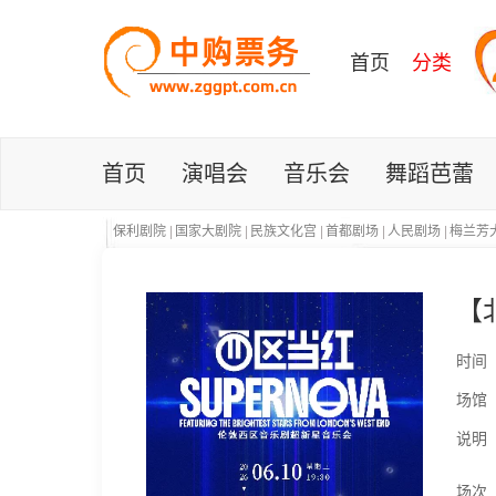
首页
分类
首页
演唱会
音乐会
舞蹈芭蕾
保利剧院
|
国家大剧院
|
民族文化宫
|
首都剧场
|
人民剧场
|
梅兰芳
【
时间
场馆
说明
场次