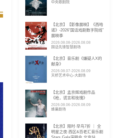
中央歌剧院
【北京】【影像展映】《西哈
诺》-2026“国话戏剧数字院线”
展映季
2026.08.08-2026.08.08
国话先锋智慧剧场
【北京】音乐剧《嫌疑人X的
献身》
2026.08.07-2026.08.09
天桥艺术中心-大剧场
【北京】孟京辉戏剧作品
《枪，谎言和玫瑰》
2026.08.06-2026.08.09
蜂巢剧场
【北京】限时·早鸟7折 ｜ 全
明星之夜·西区&百老汇音乐剧
Stars Gala演唱会 北京站