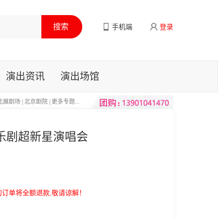
手机端
登录
演出资讯
演出场馆
北展剧场
|
北京剧院
|
更多专题...
音乐剧超新星演唱会
的订单将全额退款,敬请谅解！