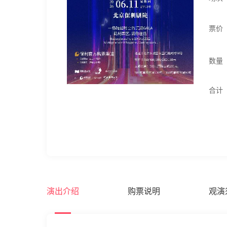
票价
数量
合计
演出介绍
购票说明
观演