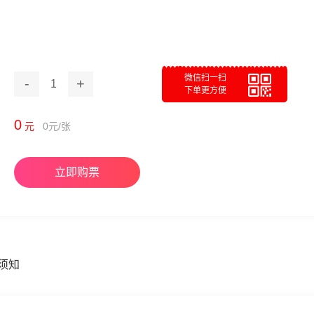
微信扫一扫
-
+
1
下单更方便
0
元
0
元/张
立即购票
须知