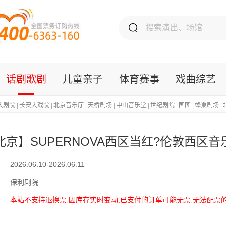
话剧歌剧
儿童亲子
体育赛事
戏曲综艺
大剧院
|
长安大戏院
|
北京音乐厅
|
天桥剧场
|
中山音乐堂
|
世纪剧院
|
国图
|
蜂巢剧场
|
北京】SUPERNOVA西区当红?伦敦西区
2026.06.10-2026.06.11
保利剧院
本站不支持退换票,因库存实时变动,已支付的订单可能无票,无法配票