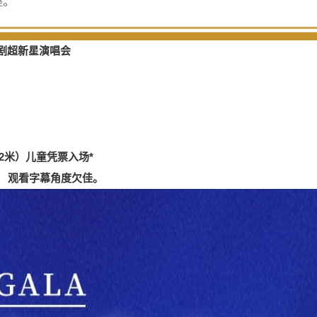
乐剧超新星演唱会
.2米）儿童凭票入场*
， 观看字幕角度欠佳。